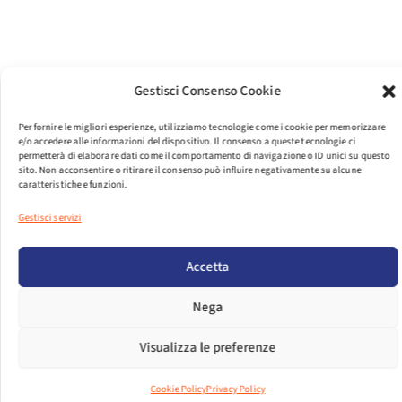
Gestisci Consenso Cookie
Per fornire le migliori esperienze, utilizziamo tecnologie come i cookie per memorizzare
e/o accedere alle informazioni del dispositivo. Il consenso a queste tecnologie ci
permetterà di elaborare dati come il comportamento di navigazione o ID unici su questo
sito. Non acconsentire o ritirare il consenso può influire negativamente su alcune
caratteristiche e funzioni.
Gestisci servizi
PER VISUALIZZARE IL FILE EFFETTUA IL LOGIN.
Accetta
LOGIN
Nega
DIMENSIONI FILE
27.20 KB
Visualizza le preferenze
CONTEGGIO FILE
Cookie Policy
Privacy Policy
1