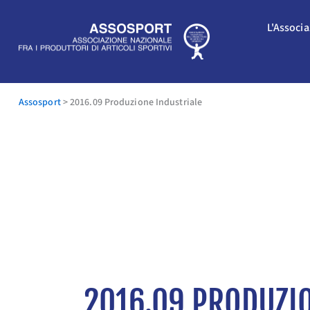
Vai
al
L'Associ
contenuto
Assosport
>
2016.09 Produzione Industriale
2016.09 PRODUZI