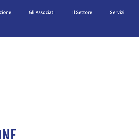
Apri L'Associazione
Apri Gli Associati
Apri Il Settore
Apri S
azione
Gli Associati
Il Settore
Servizi
ONE