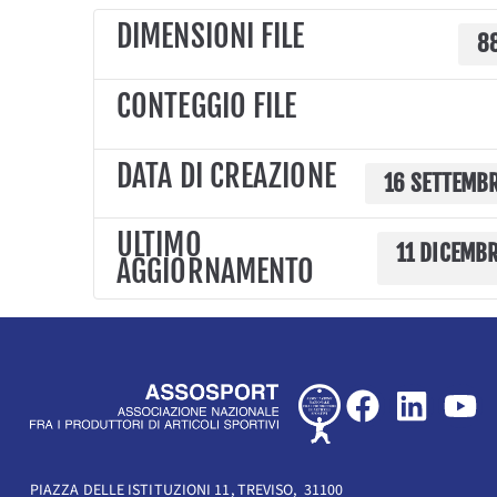
DIMENSIONI FILE
8
CONTEGGIO FILE
DATA DI CREAZIONE
16 SETTEMB
ULTIMO
11 DICEMB
AGGIORNAMENTO
F
L
Y
a
i
o
c
n
u
PIAZZA DELLE ISTITUZIONI 11, TREVISO, 31100