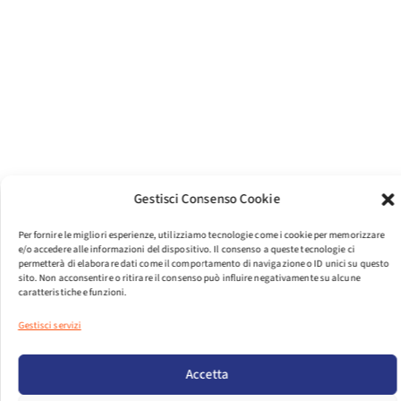
Gestisci Consenso Cookie
Per fornire le migliori esperienze, utilizziamo tecnologie come i cookie per memorizzare
e/o accedere alle informazioni del dispositivo. Il consenso a queste tecnologie ci
permetterà di elaborare dati come il comportamento di navigazione o ID unici su questo
sito. Non acconsentire o ritirare il consenso può influire negativamente su alcune
caratteristiche e funzioni.
Gestisci servizi
PER VISUALIZZARE IL FILE EFFETTUA IL LOGIN.
Accetta
LOGIN