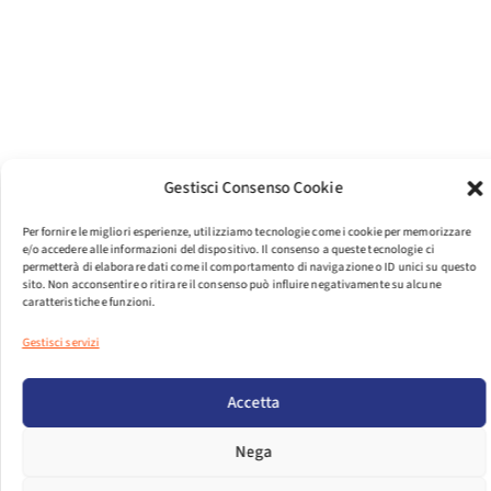
Gestisci Consenso Cookie
Per fornire le migliori esperienze, utilizziamo tecnologie come i cookie per memorizzare
e/o accedere alle informazioni del dispositivo. Il consenso a queste tecnologie ci
permetterà di elaborare dati come il comportamento di navigazione o ID unici su questo
sito. Non acconsentire o ritirare il consenso può influire negativamente su alcune
caratteristiche e funzioni.
Gestisci servizi
PER VISUALIZZARE IL FILE EFFETTUA IL LOGIN.
Accetta
LOGIN
Nega
DIMENSIONI FILE
173.54 KB