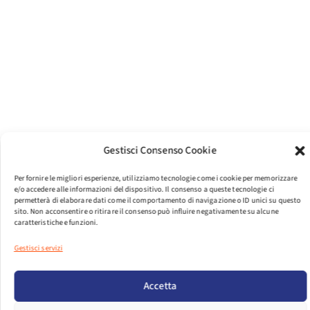
Gestisci Consenso Cookie
Per fornire le migliori esperienze, utilizziamo tecnologie come i cookie per memorizzare
e/o accedere alle informazioni del dispositivo. Il consenso a queste tecnologie ci
permetterà di elaborare dati come il comportamento di navigazione o ID unici su questo
sito. Non acconsentire o ritirare il consenso può influire negativamente su alcune
caratteristiche e funzioni.
Gestisci servizi
PER VISUALIZZARE IL FILE EFFETTUA IL LOGIN.
Accetta
LOGIN