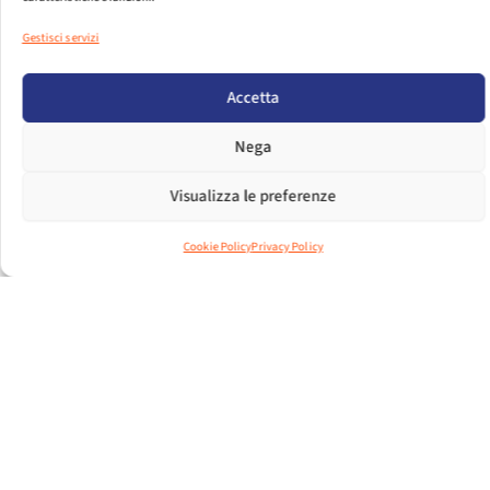
Gestisci servizi
PER VISUALIZZARE IL FILE EFFETTUA IL LOGIN.
Accetta
LOGIN
Nega
DIMENSIONI FILE
555.53 KB
Visualizza le preferenze
CONTEGGIO FILE
1
Cookie Policy
Privacy Policy
DATA DI CREAZIONE
28 LUGLIO 2017
ULTIMO
11 DICEMBRE 2024
AGGIORNAMENTO