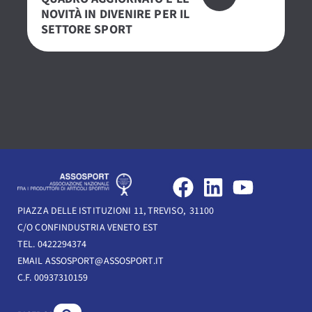
NOVITÀ IN DIVENIRE PER IL
PE
SETTORE SPORT
S
F
L
Y
a
i
o
PIAZZA DELLE ISTITUZIONI 11, TREVISO, 31100
c
n
u
C/O CONFINDUSTRIA VENETO EST
e
k
t
TEL. 0422294374
b
e
u
EMAIL ASSOSPORT@ASSOSPORT.IT
C.F. 00937310159
o
d
b
o
i
e