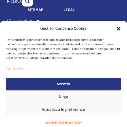
RICERCA
k
n
SITEMAP
LEGAL
L’Associazione
Link Utili
Gestisci Consenso Cookie
Gli Associati
Privacy Policy
Per fornire le migliori esperienze, utilizziamo tecnologie come i cookie per
Il settore
memorizzare e/o accedere alle informazioni del dispositivo. Il consenso a queste
Cookie Policy
tecnologie ci permetterà di elaborare dati come il comportamento di navigazione o ID
Servizi
unici su questo sito. Non acconsentire o ritirare il consenso può influire
negativamente su alcune caratteristiche e funzioni.
Statuto e codice etico
Eventi
Gestisci servizi
Media
Login
Accetta
NEWSLETTER
Nega
AREA ASSOCIATI
Visualizza le preferenze
COPYRIGHT © 2025 ASSOSPORT. ALL RIGHTS RESERVED
Cookie Policy
Privacy Policy