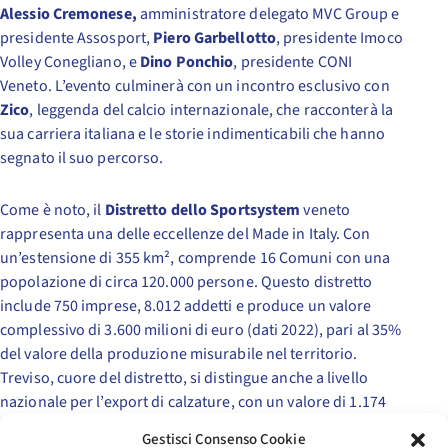
Alessio Cremonese,
amministratore delegato MVC Group e
presidente Assosport,
Piero Garbellotto
, presidente Imoco
Volley Conegliano, e
Dino Ponchio
, presidente CONI
Veneto. L’evento culminerà con un incontro esclusivo con
Zico
, leggenda del calcio internazionale, che racconterà la
sua carriera italiana e le storie indimenticabili che hanno
segnato il suo percorso.
Come è noto, il
Distretto dello Sportsystem
veneto
rappresenta una delle eccellenze del Made in Italy. Con
un’estensione di 355 km², comprende 16 Comuni con una
popolazione di circa 120.000 persone. Questo distretto
include 750 imprese, 8.012 addetti e produce un valore
complessivo di 3.600 milioni di euro (dati 2022), pari al 35%
del valore della produzione misurabile nel territorio.
Treviso, cuore del distretto, si distingue anche a livello
nazionale per l’export di calzature, con un valore di 1.174
milioni di euro (terza provincia d’Italia) e per l’export di
Gestisci Consenso Cookie