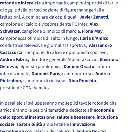
rotonde e interviste
a importanti campioni sportivi di ieri e
di oggi e dalla partecipazione di figure manageriali e
istituzioni. A cominciare da ospiti quali:
Javier Zanetti
,
campione di calcio e vicepresidente FC Inter,
Alex
Schwazer
, campione olimpico di marcia,
Fiona May
,
campionessa olimpica di salto in lungo,
Ilaria D’Amico
,
conduttrice televisiva e giornalista sportiva,
Alessandro
Costacurta
, campione di calcio e opinionista sportivo,
Andrea Fabris,
direttore generale Atalanta Calcio,
Eleonora
Delnevo,
alpinista paralimpica,
Daniele Orsato
, arbitro
internazionale,
Dominik Paris
, campione di sci,
Andrea
Pietrobon,
campione di ciclismo,
Dino Ponchio
,
presidente CONI Veneto
.
In parallelo si svilupperanno molteplici tavole rotonde che
arricchiranno le sezioni tematiche dedicate all
‘economia
dello sport
,
alimentazione
,
salute e benessere
,
inclusione
sociale
,
sostenibilità
ambientale e
innovazione
tecnologica
con relatori del calibro di
Andrea Dorigo
,