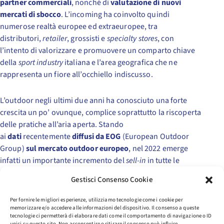
partner commerciali
, nonché di
valutazione di nuovi
mercati di sbocco
. L’incoming ha coinvolto quindi
numerose realtà europee ed extraeuropee, tra
distributori,
retailer
, grossisti e
specialty stores
, con
l’intento di valorizzare e promuovere un comparto chiave
della
sport industry
italiana e l’area geografica che ne
rappresenta un fiore all’occhiello indiscusso.
L’outdoor negli ultimi due anni ha conosciuto una forte
crescita un po’ ovunque, complice soprattutto la riscoperta
delle pratiche all’aria aperta. Stando
ai
dati
recentemente
diffusi da EOG
(European Outdoor
Group)
sul mercato outdoor europeo
, nel 2022 emerge
infatti un importante incremento del
sell-in
in tutte le
categorie merceologiche per un valore complessivo di 6.1
Gestisci Consenso Cookie
miliardi di euro (+11.5% sull’anno precedente, + 6.31% a
volume). Le
cifre rese note
proprio nei giorni scorsi
dalla
Per fornire le migliori esperienze, utilizziamo tecnologie come i cookie per
Fondazione Sportsystem
confermano il trend positivo e
memorizzare e/o accedere alle informazioni del dispositivo. Il consenso a queste
tecnologie ci permetterà di elaborare dati come il comportamento di navigazione o ID
raccontano,
anche per il Distretto, di una
unici su questo sito. Non acconsentire o ritirare il consenso può influire