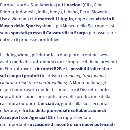
Europa, Nord e Sud America)
e 11 nazioni (
Cile, Cina,
Etiopia, Indonesia, india, Kenya, Libano, Perù, Slovenia,
Usa e Vietnam) che
martedì 11 luglio
, dopo aver
visitato il
Museo dello Sportsystem
– già Museo dello Scarpone – si
sono
spostati presso il Calzaturificio Scarpa
per osservare
dal vivo il processo produttivo.
La delegazione, già durante la due-giorni trentina aveva
avuto modo di confrontarsi con le imprese italiane presenti
in Fiera attraverso
incontri B2B
e la
possibilità di testare
sul campo i prodotti
in attività di
running, trail running,
climbing, trekking e nordic walkin
g. A Montebelluna gli
ospiti hanno avuto modo di conoscere il Distretto, noto
soprattutto come cuore pulsante della produzione della
calzatura outdoor.
L’iniziativa
, giunta alla sua seconda
edizione, è
frutto della pluriennale
collaborazione di
Assosport con Agenzia ICE
e ha rappresentato
un’importante
occasione di incontro con nuovi potenziali