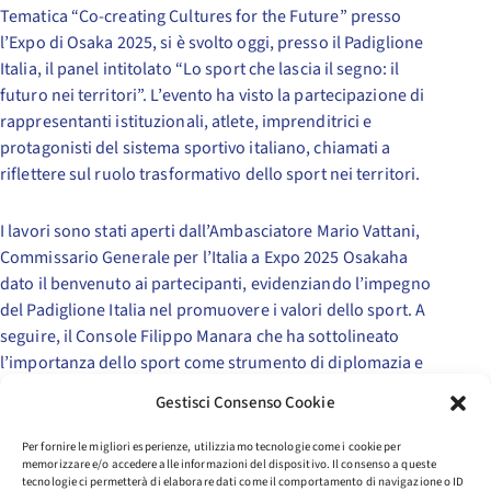
Tematica “Co-creating Cultures for the Future” presso
l’Expo di Osaka 2025, si è svolto oggi, presso il Padiglione
Italia, il panel intitolato “Lo sport che lascia il segno: il
futuro nei territori”. L’evento ha visto la partecipazione di
rappresentanti istituzionali, atlete, imprenditrici e
protagonisti del sistema sportivo italiano, chiamati a
riflettere sul ruolo trasformativo dello sport nei territori.
I lavori sono stati aperti dall’Ambasciatore Mario Vattani,
Commissario Generale per l’Italia a Expo 2025 Osakaha
dato il benvenuto ai partecipanti, evidenziando l’impegno
del Padiglione Italia nel promuovere i valori dello sport. A
seguire, il Console Filippo Manara che ha sottolineato
l’importanza dello sport come strumento di diplomazia e
coesione sociale e le molte analogie tra i sistemi sportivi di
Gestisci Consenso Cookie
Italia e Giappone
Per fornire le migliori esperienze, utilizziamo tecnologie come i cookie per
memorizzare e/o accedere alle informazioni del dispositivo. Il consenso a queste
Moderato da Francesco Betrò (ANSA), il dibattito si è
tecnologie ci permetterà di elaborare dati come il comportamento di navigazione o ID