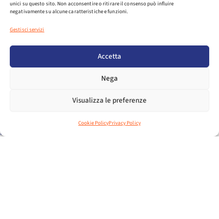
articolato in una serie di interventi mirati. Cecilia D’Angelo
unici su questo sito. Non acconsentire o ritirare il consenso può influire
negativamente su alcune caratteristiche e funzioni.
(CONI) ha evidenziato l’importanza della governance
sportiva a livello locale, sottolineando il ruolo delle
Gestisci servizi
istituzioni nello sviluppo territoriale. L’olimpionica
Alessandra Sensini ha condiviso esperienze personali per
Accetta
mostrare l’impatto duraturo dei valori sportivi. Giulia
Ghiretti, atleta paralimpica, ha posto l’accento sulla
Nega
necessità di politiche inclusive per valorizzare lo sport
paralimpico. Diana Bianchedi (Fondazione Milano Cortina
Visualizza le preferenze
2026) ha illustrato le strategie messe in atto per garantire
sostenibilità ambientale e inclusione nei grandi eventi. Per
Cookie Policy
Privacy Policy
il Ministero degli Affari Esteri, il Consigliere d’Ambasciata
Silvia Marrara ha inquadrato il ruolo della diplomazia
sportiva e lanciato il progetto “Campionesse di
Innovazione”, volto a promuovere l’imprenditoria
femminile nello sport. Sul fronte dell’industria sportiva,
Manuela Viel (Assosport) ha presentato buone pratiche
delle filiere produttive sostenibili, mentre Arianna
Colombari (Assosport) ha offerto una testimonianza