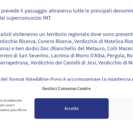
to prevede il passaggio attraverso tutte le principali denomi
dal superconsorzio IMT.
rnalisti visiteranno un territorio regionale dove sono present
erdicchio Riserva, Conero Riserva, Verdicchio di Matelica Ris
ona) e ben dodici Doc (Bianchello del Metauro, Colli Macerat
Terreni di San Severino, Lacrima di Morro D’Alba, Pergola, 
Serrapetrona, Verdicchio dei Castelli di Jesi, Verdicchio di Ma
 del format
Bike&Wine Press
è accompagnare la ripartenza p
sostenibile – di un comparto strategico come l’
enoturism
Gestisci Consenso Cookie
 giro d’affari, “mettendo in sella” i giornalisti per attraversar
e cantine presenti sui territori interessati, eliminando le auto
/o accedere alle
ati come il
 le file per i parcheggi, per vivere con le e-bike – una soluz
Accetta
nsenso può influire
ede una preparazione agonistica ed è accessibile a chiunq
ienza del turismo del vino in totale armonia con la natura.
nisti dell’informazione si mettono alla prova e sposano l