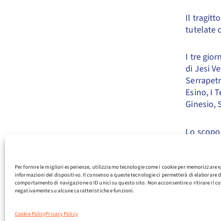
Il tragit
tutelate 
I tre gio
di Jesi V
Serrapetr
Esino, I 
Ginesio, 
Lo scopo
modalità 
stimati di
visitare l
Per fornire le migliori esperienze, utilizziamo tecnologie come i cookie per memorizzare e
informazioni del dispositivo. Il consenso a queste tecnologie ci permetterà di elaborare d
scarico e
comportamento di navigazione o ID unici su questo sito. Non acconsentire o ritirare il co
non richi
negativamente su alcune caratteristiche e funzioni.
– l’esper
professio
Cookie Policy
Privacy Policy