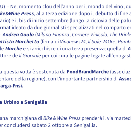
U) – Nel momento clou dell’anno per il mondo del vino, q
ike&Wine Press
, alla terza edizione dopo il debutto di fine
tario) e il bis di inizio settembre (lungo la ciclovia delle pa
format ideato da due giornalisti specializzati nel comparto
 –
Andrea Guolo
(
Milano Finanza
,
Corriere Vinicolo
,
The Drink
ttista Marchetto
(firma di
Vinonews24, Il Sole-24Ore
,
Pamb
lle
Marche
e si arricchisce di una terza presenza: quella di
A
ttore de
Il Giornale
per cui cura le pagine legate all’enogas
iva questa volta è sostenuta da
FoodBrandMarche
(associaz
ntare della regione), con l’importante partnership di
Asso
arga-Fnsi.
da Urbino a Senigallia
mana marchigiana di
Bike& Wine Press
prenderà il via marte
r concludersi sabato 2 ottobre a Senigallia.