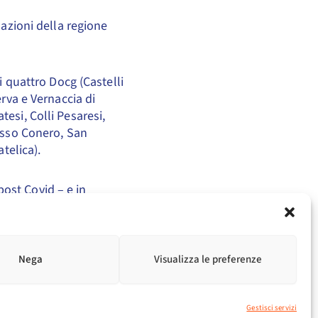
nazioni della regione
i quattro Docg (Castelli
erva e Vernaccia di
esi, Colli Pesaresi,
Rosso Conero, San
telica).
ost Covid – e in
o
, settore da 2,5 miliardi
e l’Italia del vino e
, i pulmini, i gas di
ione di trasporto che
Nega
Visualizza le preferenze
ue goda di buona salute
 In questo modo, anche i
a causa del cambiamento
Gestisci servizi