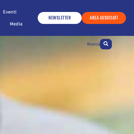
ervizi
Apri Eventi
Eventi
NEWSLETTER
AREA ASSOCIATI
Apri Media
Media
Ricerca