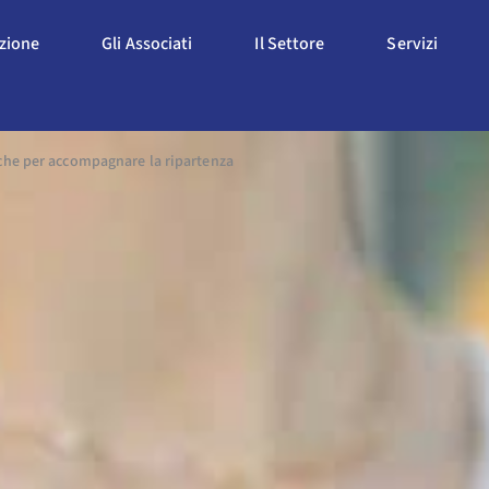
Apri L'Associazione
Apri Gli Associati
Apri Il Settore
Apri S
azione
Gli Associati
Il Settore
Servizi
che per accompagnare la ripartenza