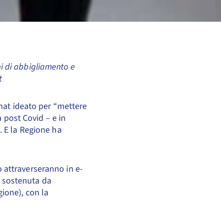
api di abbigliamento e
t
rmat ideato per “mettere
a post Covid – e in
. E la Regione ha
 attraverseranno in e-
a sostenuta da
ione), con la