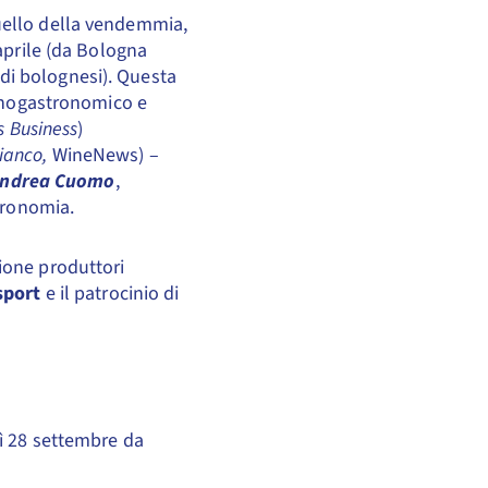
uello della vendemmia,
 aprile (da Bologna
ludi bolognesi). Questa
 enogastronomico e
s Business
)
ianco,
WineNews) –
ndrea Cuomo
,
tronomia.
ione produttori
sport
e il patrocinio di
dì 28 settembre da