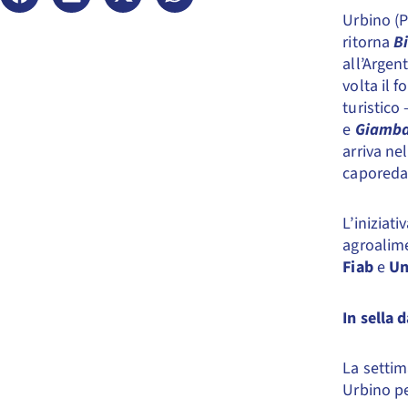
Urbino (P
ritorna
B
all’Argen
volta il 
turistico
e
Giamba
arriva ne
caporeda
L’iniziat
agroalime
Fiab
e
Un
In sella 
La setti
Urbino pe