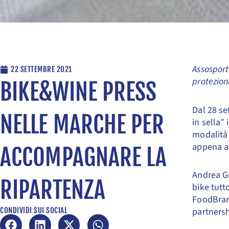
Assosport 
22 SETTEMBRE 2021
protezion
BIKE&WINE PRESS
Dal 28 se
NELLE MARCHE PER
in sella”
modalità 
appena a
ACCOMPAGNARE LA
Andrea G
RIPARTENZA
bike tutt
FoodBrand
CONDIVIDI SUI SOCIAL
partnersh