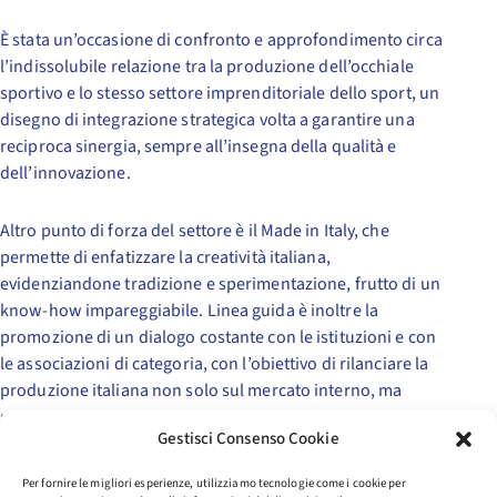
È stata un’occasione di confronto e approfondimento circa
l’indissolubile relazione tra la produzione dell’occhiale
sportivo e lo stesso settore imprenditoriale dello sport, un
disegno di integrazione strategica volta a garantire una
reciproca sinergia, sempre all’insegna della qualità e
dell’innovazione.
Altro punto di forza del settore è il Made in Italy, che
permette di enfatizzare la creatività italiana,
evidenziandone tradizione e sperimentazione, frutto di un
know-how impareggiabile. Linea guida è inoltre la
promozione di un dialogo costante con le istituzioni e con
le associazioni di categoria, con l’obiettivo di rilanciare la
produzione italiana non solo sul mercato interno, ma
soprattutto su quello internazionale.
Gestisci Consenso Cookie
«Quest’anno siamo stati presenti a Mido con la Piazza dello
Per fornire le migliori esperienze, utilizziamo tecnologie come i cookie per