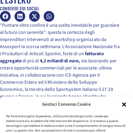
L’ESTERO
CONDIVIDI SUI SOCIAL
“Puntare oltre confine è una scelta inevitabile per guardare
al futuro con serenità”: questa la certezza degli
imprenditori intervenuti al workshop organizzato da
Assosport la scorsa settimana. L’Associazione Nazionale fra
i Produttori di Articoli Sportivi, forte di un
fatturato
aggregato
di più di
4,2 miliardi di euro,
sta lavorando per
creare opportunità commerciali per le associate: ultima
iniziativa, in collaborazione con ICE-Agenzia per il
Commercio Estero ed il Ministero dello Sviluppo
Economico, la mostra dello Sportsystem italiano il 27-28
giugno a Treviso, in cui le aziende hanno allestito dei
corner per far toccare con mano ai retailers, distributori,
Gestisci Consenso Cookie
buyers presenti la qualità dello Sportsystem italiano. Due
Per fornire le migliori esperienze, utilizziamo tecnologie come i cookie per
giorni di incontri mirati con 32 operatori selezionati
memorizzare e/o accedere alle informazioni del dispositivo. Il consenso a queste
provenienti da 13 Paesi esteri (Russia, Armenia, Corea del
tecnologie ci permetterà di elaborare dati come il comportamento di navigazione o ID
unici su questo sito. Non acconsentire o ritirare il consenso può influire
Sud , Slovenia, Libano, Turchia, Giappone, E. A. U., Qatar,