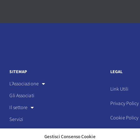
SITEMAP
LEGAL
L’Associazione
Link Utili
Gli Associati
Privacy Policy
Il settore
Cookie Policy
Servizi
Eventi
Statuto e codi
Gestisci Consenso Cookie