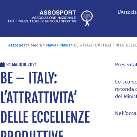
Vai
al
L'Associ
contenuto
Assosport
>
Media
>
News
>
News
>
BE – ITALY: L’ATTRATTIVITA’ DEL
Presentat
31 MAGGIO 2021
BE – ITALY:
Lo scors
rotonda o
L’ATTRATTIVITA’
del Minis
DELLE ECCELLENZE
Nell’occa
PRODUTTIVE