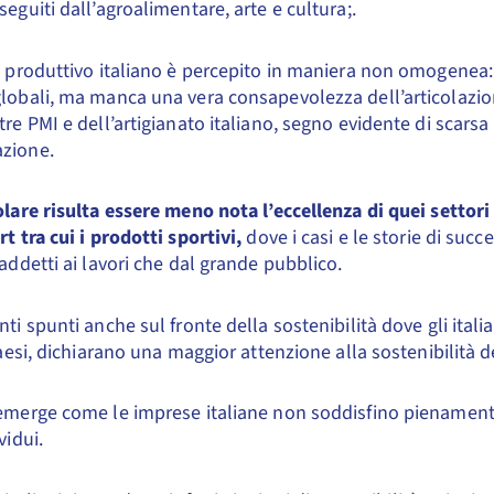
 seguiti dall’agroalimentare, arte e cultura;.
o produttivo italiano è percepito in maniera non omogenea
lobali, ma manca una vera consapevolezza dell’articolazio
tre PMI e dell’artigianato italiano, segno evidente di scarsa i
zione.
olare risulta essere meno nota l’eccellenza di quei settor
rt tra cui i prodotti sportivi,
dove i casi e le storie di suc
 addetti ai lavori che dal grande pubblico.
nti spunti anche sul fronte della sostenibilità dove gli itali
 Paesi, dichiarano una maggior attenzione alla sostenibilità d
emerge come le imprese italiane non soddisfino pienament
vidui.