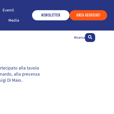
ervizi
Apri Eventi
Eventi
NEWSLETTER
AREA ASSOCIATI
Apri Media
Media
Ricerca
rtecipato alla tavola
nardo, alla presenza
igi Di Maio.