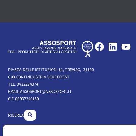
F
L
Y
a
i
o
c
n
u
e
k
t
PIAZZA DELLE ISTITUZIONI 11, TREVISO, 31100
C/O CONFINDUSTRIA VENETO EST
b
e
u
TEL. 0422294374
o
d
b
EMAIL ASSOSPORT@ASSOSPORT.IT
o
i
e
C.F. 00937310159
k
n
RICERCA