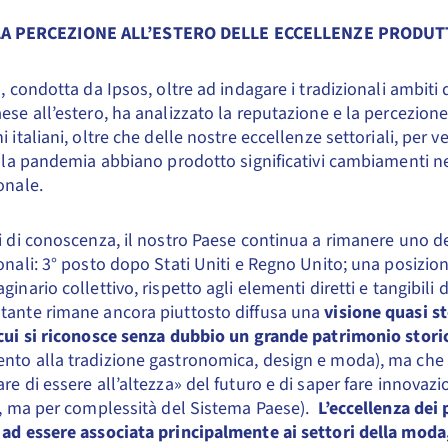
LA PERCEZIONE ALL’ESTERO DELLE ECCELLENZE PRODUT
a, condotta da Ipsos, oltre ad indagare i tradizionali ambiti
ese all’estero, ha analizzato la reputazione e la percezione
 italiani, oltre che delle nostre eccellenze settoriali, per ve
ella pandemia abbiano prodotto significativi cambiamenti n
onale.
i di conoscenza, il nostro Paese continua a rimanere uno dei
onali: 3° posto dopo Stati Uniti e Regno Unito; una posizione
ginario collettivo, rispetto agli elementi diretti e tangibili
tante rimane ancora piuttosto diffusa una
visione quasi s
cui si riconosce senza dubbio un grande patrimonio storic
nto alla tradizione gastronomica, design e moda), ma che
re di essere all’altezza» del futuro e di saper fare innova
e, ma per complessità del Sistema Paese).
L’eccellenza dei 
ad essere associata principalmente ai settori della moda,