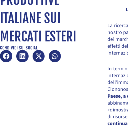
ITALIANE SUI
La ricerc
MERCATI ESTERI
nostro pa
dei marchi
effetti d
CONDIVIDI SUI SOCIAL
internazi
In termin
internazi
dell’imma
Ciononos
Paese, a 
abbiname
«dimostra
di risors
continua 