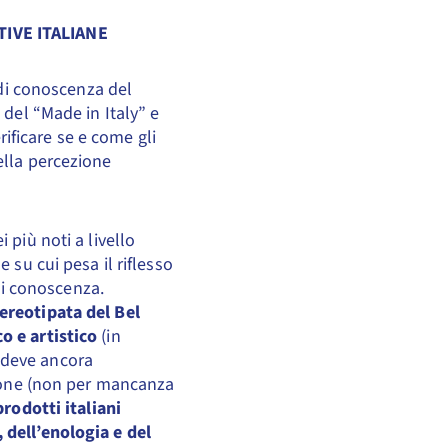
TIVE ITALIANE
 di conoscenza del
 del “Made in Italy” e
rificare se e come gli
ella percezione
 più noti a livello
 su cui pesa il riflesso
 di conoscenza.
tereotipata del Bel
o e artistico
(in
 deve ancora
zione (non per mancanza
prodotti italiani
 dell’enologia e del