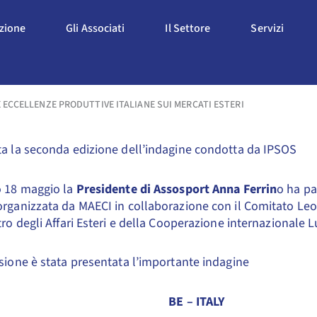
Apri L'Associazione
Apri Gli Associati
Apri Il Settore
Apri S
azione
Gli Associati
Il Settore
Servizi
LE ECCELLENZE PRODUTTIVE ITALIANE SUI MERCATI ESTERI
a la seconda edizione dell’indagine condotta da IPSOS
o 18 maggio la
Presidente di Assosport Anna Ferrin
o ha pa
rganizzata da MAECI in collaborazione con il Comitato Leo
tro degli Affari Esteri e della Cooperazione internazionale Lu
sione è stata presentata l’importante indagine
BE – ITALY