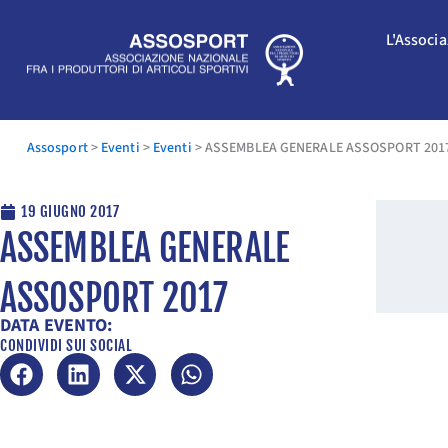
Vai
al
L'Associ
contenuto
Assosport
>
Eventi
>
Eventi
>
ASSEMBLEA GENERALE ASSOSPORT 201
19 GIUGNO 2017
ASSEMBLEA GENERALE
ASSOSPORT 2017
DATA EVENTO:
CONDIVIDI SUI SOCIAL