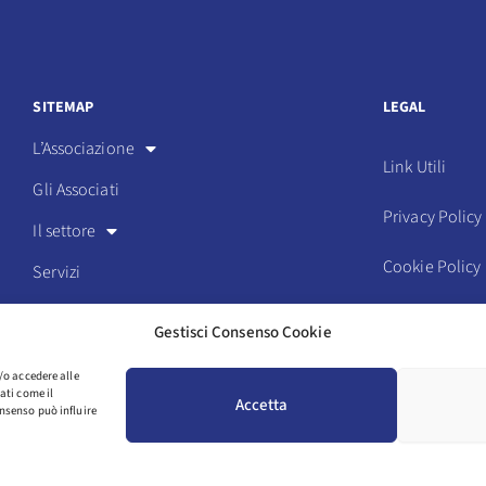
SITEMAP
LEGAL
L’Associazione
Link Utili
Gli Associati
Privacy Policy
Il settore
Cookie Policy
Servizi
Eventi
Statuto e codi
Gestisci Consenso Cookie
Media
Login
/o accedere alle
ati come il
Accetta
nsenso può influire
COPYRIGHT © 2025 ASSOSPORT. ALL RIGHTS RESERVED