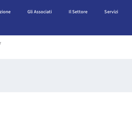
Apri L'Associazione
Apri Gli Associati
Apri Il Settore
Apri S
azione
Gli Associati
Il Settore
Servizi
7