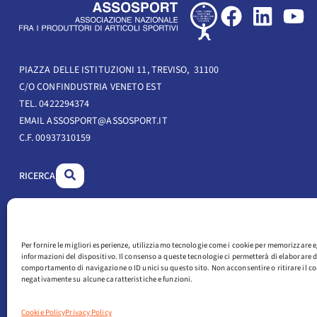
F
L
Y
a
i
o
c
n
u
e
k
t
PIAZZA DELLE ISTITUZIONI 11, TREVISO, 31100
C/O CONFINDUSTRIA VENETO EST
b
e
u
TEL. 0422294374
o
d
b
EMAIL ASSOSPORT@ASSOSPORT.IT
o
i
e
C.F. 00937310159
k
n
RICERCA
Per fornire le migliori esperienze, utilizziamo tecnologie come i cookie per memorizzare e
informazioni del dispositivo. Il consenso a queste tecnologie ci permetterà di elaborare d
comportamento di navigazione o ID unici su questo sito. Non acconsentire o ritirare il co
negativamente su alcune caratteristiche e funzioni.
Cookie Policy
Privacy Policy