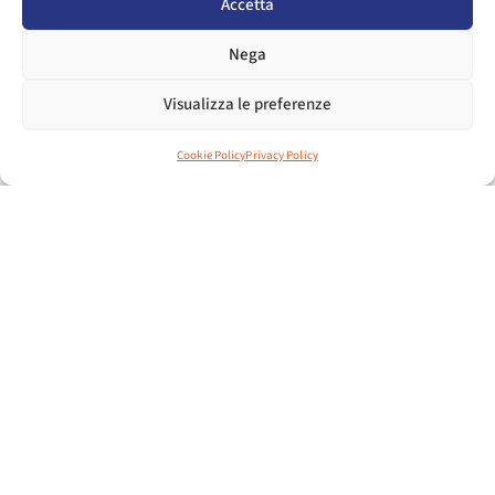
Accetta
Nega
Visualizza le preferenze
Cookie Policy
Privacy Policy
F
L
Y
a
i
o