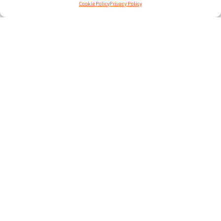
Cookie Policy
Privacy Policy
EVENTI
:
FORMAZIONE
3 Luglio 2025
CONTRATTUALISTICA
INTERNAZIONALE PER IL SETTORE
SPORTIVO: COME EVITARE I
RISCHI E SFRUTTARE LE
OPPORTUNITA’