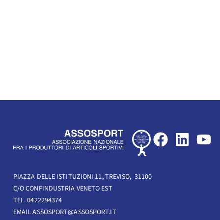
F
L
Y
a
i
o
c
n
u
e
k
t
PIAZZA DELLE ISTITUZIONI 11, TREVISO, 31100
C/O CONFINDUSTRIA VENETO EST
b
e
u
TEL. 0422294374
o
d
b
EMAIL ASSOSPORT@ASSOSPORT.IT