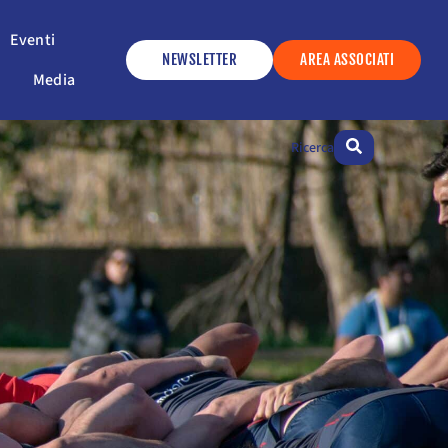
ervizi
Apri Eventi
Eventi
NEWSLETTER
AREA ASSOCIATI
Apri Media
Media
Ricerca