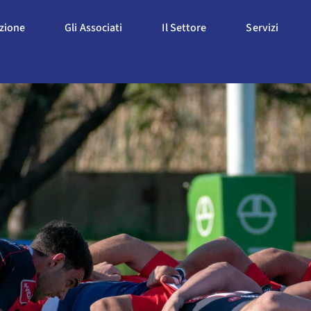
Apri L'Associazione
Apri Gli Associati
Apri Il Settore
Apri S
azione
Gli Associati
Il Settore
Servizi