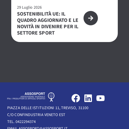
29 Luglio 2026
23 
SOSTENIBILITÀ UE: IL
R
QUADRO AGGIORNATO E LE
– 
NOVITÀ IN DIVENIRE PER IL
PE
SETTORE SPORT
S
F
L
Y
a
i
o
PIAZZA DELLE ISTITUZIONI 11, TREVISO, 31100
c
n
u
C/O CONFINDUSTRIA VENETO EST
e
k
t
TEL. 0422294374
EMAIL ASSOSPORT@ASSOSPORT.IT