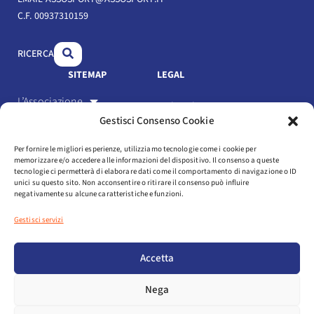
b
e
u
C.F. 00937310159
o
d
b
o
i
e
RICERCA
k
n
SITEMAP
LEGAL
L’Associazione
Link Utili
Gestisci Consenso Cookie
Gli Associati
Privacy Policy
Per fornire le migliori esperienze, utilizziamo tecnologie come i cookie per
Il settore
memorizzare e/o accedere alle informazioni del dispositivo. Il consenso a queste
Cookie Policy
tecnologie ci permetterà di elaborare dati come il comportamento di navigazione o ID
Servizi
unici su questo sito. Non acconsentire o ritirare il consenso può influire
negativamente su alcune caratteristiche e funzioni.
Statuto e codice etico
Eventi
Gestisci servizi
Media
Login
Accetta
NEWSLETTER
Nega
AREA ASSOCIATI