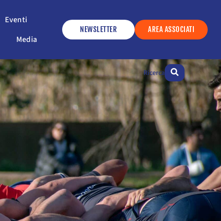
ervizi
Apri Eventi
Eventi
NEWSLETTER
AREA ASSOCIATI
Apri Media
Media
Ricerca