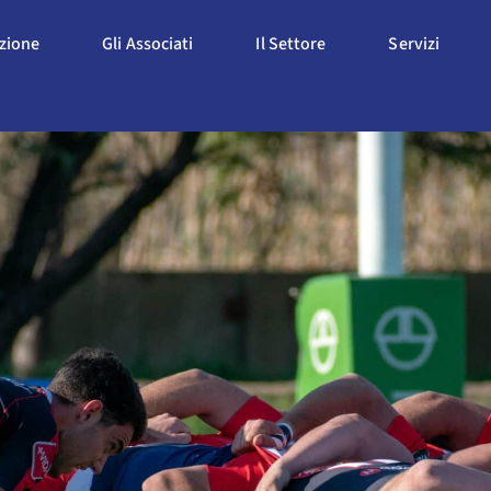
Apri L'Associazione
Apri Gli Associati
Apri Il Settore
Apri S
azione
Gli Associati
Il Settore
Servizi