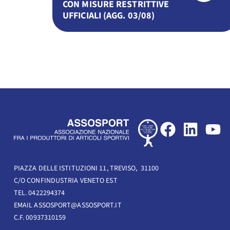
CON MISURE RESTRITTIVE
UFFICIALI (AGG. 03/08)
F
L
Y
a
i
o
c
n
u
e
k
t
PIAZZA DELLE ISTITUZIONI 11, TREVISO, 31100
C/O CONFINDUSTRIA VENETO EST
b
e
u
TEL. 0422294374
o
d
b
EMAIL ASSOSPORT@ASSOSPORT.IT
o
i
e
C.F. 00937310159