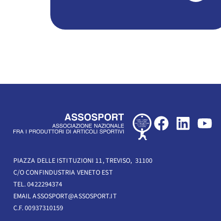
F
L
Y
a
i
o
c
n
u
e
k
t
PIAZZA DELLE ISTITUZIONI 11, TREVISO, 31100
C/O CONFINDUSTRIA VENETO EST
b
e
u
TEL. 0422294374
o
d
b
EMAIL ASSOSPORT@ASSOSPORT.IT
o
i
e
C.F. 00937310159