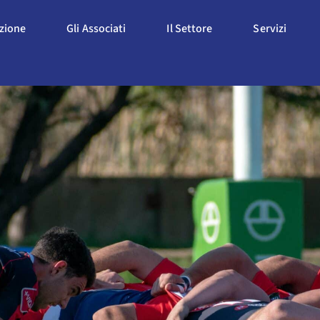
Apri L'Associazione
Apri Gli Associati
Apri Il Settore
Apri S
azione
Gli Associati
Il Settore
Servizi