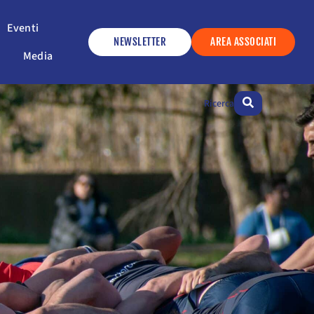
ervizi
Apri Eventi
Eventi
NEWSLETTER
AREA ASSOCIATI
Apri Media
Media
Ricerca